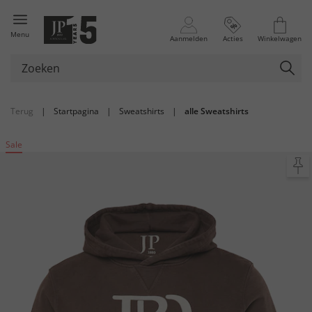
Menu
Aanmelden
Acties
Winkelwagen
Terug
|
Startpagina
|
Sweatshirts
|
alle Sweatshirts
Sale