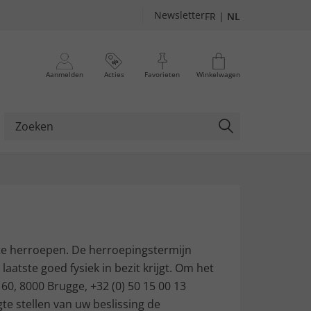
Newsletter
FR
|
NL
Aanmelden
Acties
Favorieten
Winkelwagen
te herroepen. De herroepingstermijn
aatste goed fysiek in bezit krijgt. Om het
, 8000 Brugge, +32 (0) 50 15 00 13
gte stellen van uw beslissing de