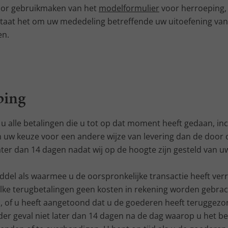
oor gebruikmaken van het
modelformulier
voor herroeping, 
staat het om uw mededeling betreffende uw uitoefening van
en.
ping
 alle betalingen die u tot op dat moment heeft gedaan, inc
an uw keuze voor een andere wijze van levering dan de do
 later dan 14 dagen nadat wij op de hoogte zijn gesteld van 
del als waarmee u de oorspronkelijke transactie heeft verric
 zulke terugbetalingen geen kosten in rekening worden gebr
of u heeft aangetoond dat u de goederen heeft teruggezonden
eder geval niet later dan 14 dagen na de dag waarop u het 