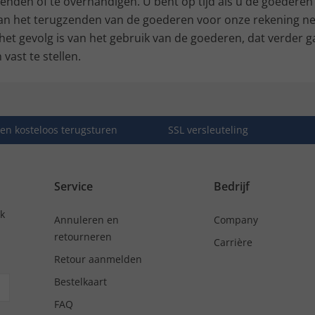
enden of te overhandigen. U bent op tijd als u de goederen
 van het terugzenden van de goederen voor onze rekening ne
t gevolg is van het gebruik van de goederen, dat verder g
ast te stellen.
en kosteloos terugsturen
SSL versleuteling
Service
Bedrijf
nk
Annuleren en
Company
retourneren
Carrière
Retour aanmelden
Bestelkaart
FAQ