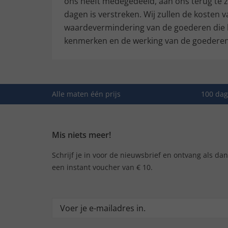
ons heeft medegedeeld, aan ons terug te z
dagen is verstreken. Wij zullen de kosten
waardevermindering van de goederen die he
kenmerken en de werking van de goederen v
Alle maten één prijs
100 dag
Mis niets meer!
Schrijf je in voor de nieuwsbrief en ontvang als da
een instant voucher van € 10.