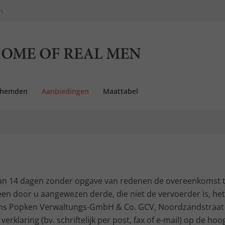
n
OME OF REAL MEN
rhemden
Aanbiedingen
Maattabel
van 14 dagen zonder opgave van redenen de overeenkomst 
en door u aangewezen derde, die niet de vervoerder is, het l
ons Popken Verwaltungs-GmbH & Co. GCV, Noordzandstraat 60
erklaring (bv. schriftelijk per post, fax of e-mail) op de hoo