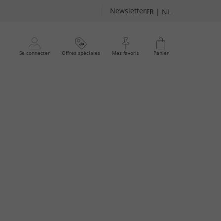
Newsletter
FR
|
NL
Se connecter
Offres spéciales
Mes favoris
Panier