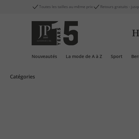
Toutes les tailles au même prix
Retours gratuits - jusq
H
Nouveautés
La mode de A à Z
Sport
Be
Catégories