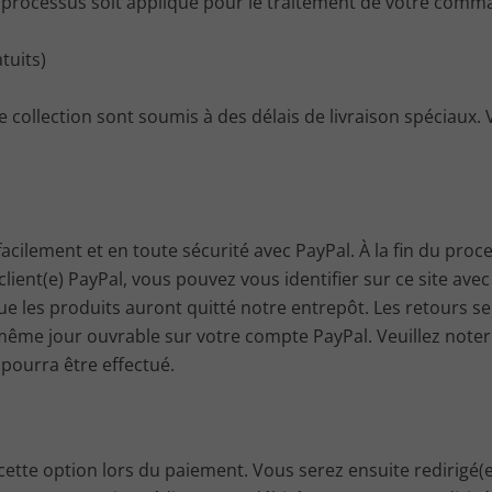
e processus soit appliqué pour le traitement de votre comma
tuits)
e collection sont soumis à des délais de livraison spéciaux. 
acilement et en toute sécurité avec PayPal. À la fin du pro
client(e) PayPal, vous pouvez vous identifier sur ce site ave
e les produits auront quitté notre entrepôt. Les retours se
même jour ouvrable sur votre compte PayPal. Veuillez noter 
ourra être effectué.
ette option lors du paiement. Vous serez ensuite redirigé(e