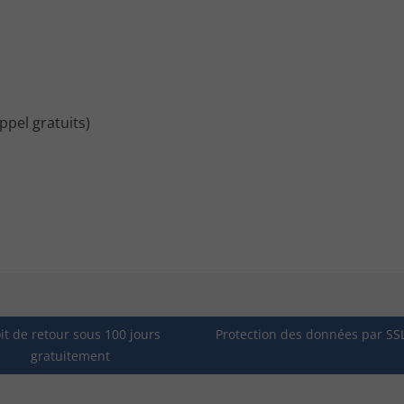
ppel gratuits)
it de retour sous 100 jours
Protection des données par SS
gratuitement