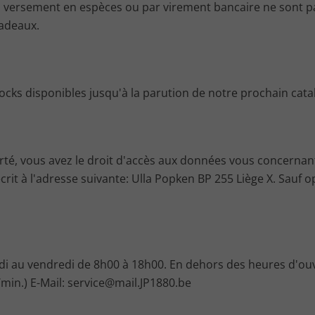
 versement en espèces ou par virement bancaire ne sont pa
cadeaux.
tocks disponibles jusqu'à la parution de notre prochain cata
té, vous avez le droit d'accès aux données vous concernant f
crit à l'adresse suivante: Ulla Popken BP 255 Liège X. Sauf 
undi au vendredi de 8h00 à 18h00. En dehors des heures d'ouv
min.) E-Mail: service@mail.JP1880.be