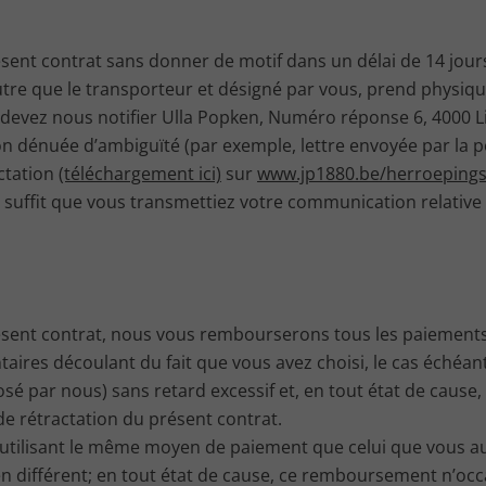
sent contrat sans donner de motif dans un délai de 14 jours.
utre que le transporteur et désigné par vous, prend physiq
s devez nous notifier Ulla Popken, Numéro réponse 6, 4000 L
 dénuée d’ambiguïté (par exemple, lettre envoyée par la po
actation
(téléchargement ici)
sur
www.jp1880.be/herroepings
il suffit que vous transmettiez votre communication relative 
ésent contrat, nous vous rembourserons tous les paiements 
ntaires découlant du fait que vous avez choisi, le cas échéa
é par nous) sans retard excessif et, en tout état de cause,
e rétractation du présent contrat.
isant le même moyen de paiement que celui que vous aurez 
différent; en tout état de cause, ce remboursement n’occa