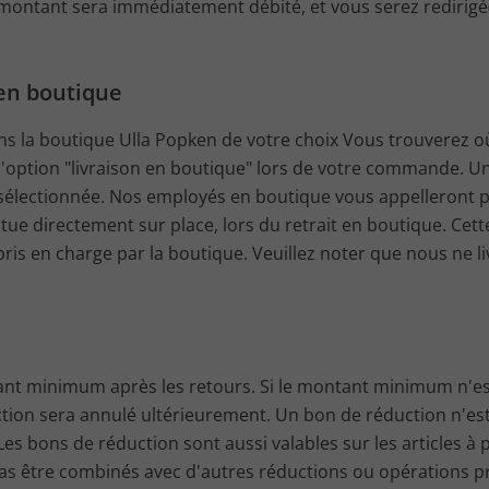
e montant sera immédiatement débité, et vous serez redirigé(
en boutique
s la boutique Ulla Popken de votre choix Vous trouverez o
ir l'option "livraison en boutique" lors de votre commande. 
sélectionnée. Nos employés en boutique vous appelleront p
ctue directement sur place, lors du retrait en boutique. Cet
t pris en charge par la boutique. Veuillez noter que nous ne l
ant minimum après les retours. Si le montant minimum n'est
tion sera annulé ultérieurement. Un bon de réduction n'est ut
s bons de réduction sont aussi valables sur les articles à p
s être combinés avec d'autres réductions ou opérations pr