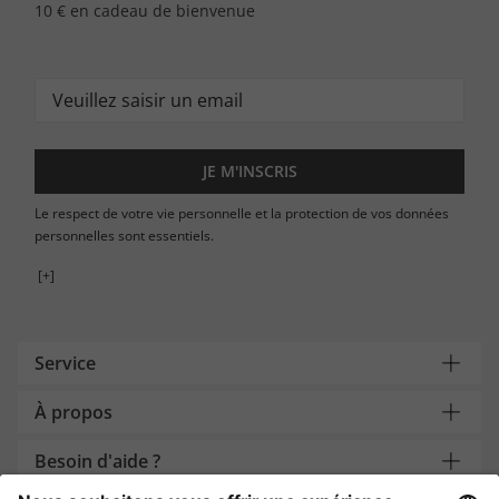
10 € en cadeau de bienvenue
JE M'INSCRIS
Le respect de votre vie personnelle et la protection de vos données
personnelles sont essentiels.
[+]
Service
À propos
Besoin d'aide ?