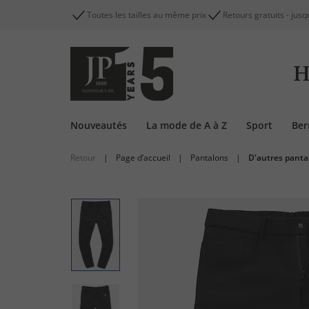
Toutes les tailles au même prix
Retours gratuits - jusq
H
Nouveautés
La mode de A à Z
Sport
Be
Retour
|
Page d’accueil
|
Pantalons
|
D'autres panta