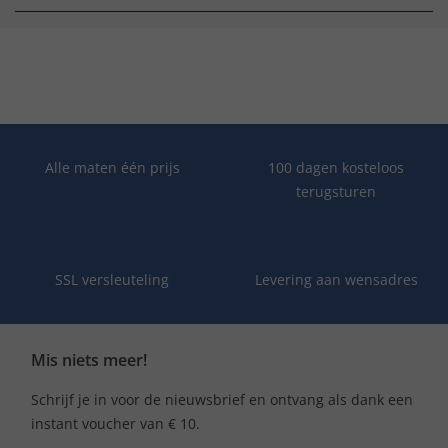
Alle maten één prijs
100 dagen kosteloos
terugsturen
SSL versleuteling
Levering aan wensadres
Mis niets meer!
Schrijf je in voor de nieuwsbrief en ontvang als dank een
instant voucher van € 10.