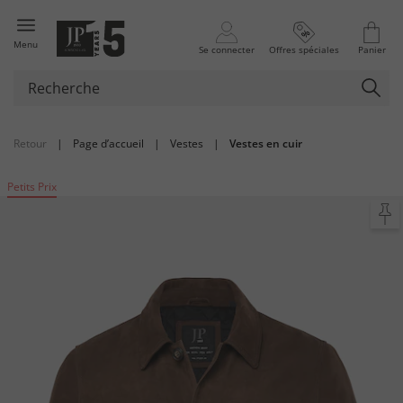
Menu
Se connecter
Offres spéciales
Panier
Retour
|
Page d’accueil
|
Vestes
|
Vestes en cuir
Petits Prix