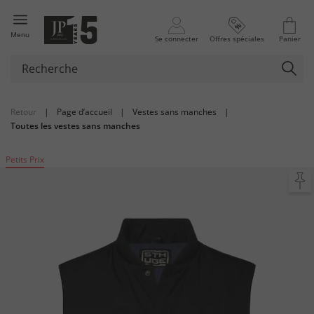
Menu
Se connecter
Offres spéciales
Panier
Retour
|
Page d’accueil
|
Vestes sans manches
|
Toutes les vestes sans manches
Petits Prix