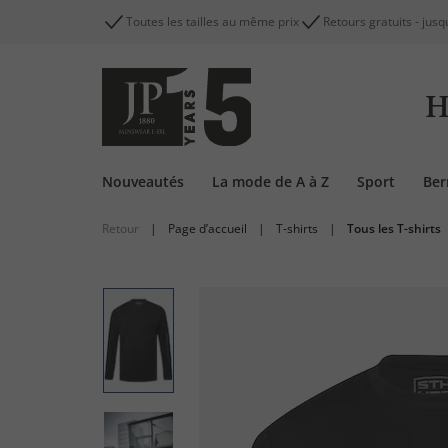
Toutes les tailles au même prix
Retours gratuits - jusq
H
Nouveautés
La mode de A à Z
Sport
Be
Retour
|
Page d’accueil
|
T-shirts
|
Tous les T-shirts