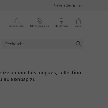
Newsletter
FR
|
NL
Se connecter
Offres spéciales
Mes favoris
Panier
rsize à manches longues, collection
qu'au 8&nbsp;XL