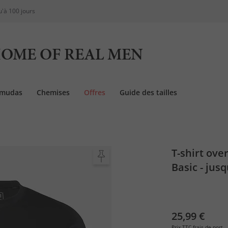
u'à 100 jours
OME OF REAL MEN
rmudas
Chemises
Offres
Guide des tailles
T-shirt ove
Basic - jus
25,99 €
Prix TTC
frais de port