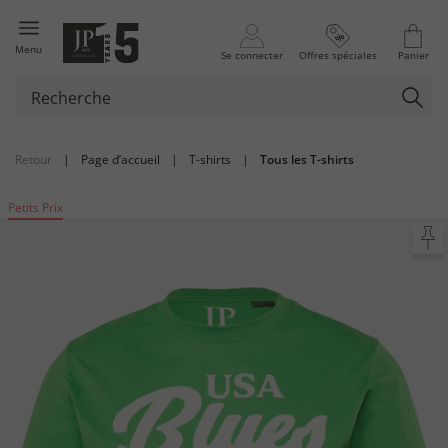
Menu
Se connecter
Offres spéciales
Panier
Retour
|
Page d’accueil
|
T-shirts
|
Tous les T-shirts
Petits Prix