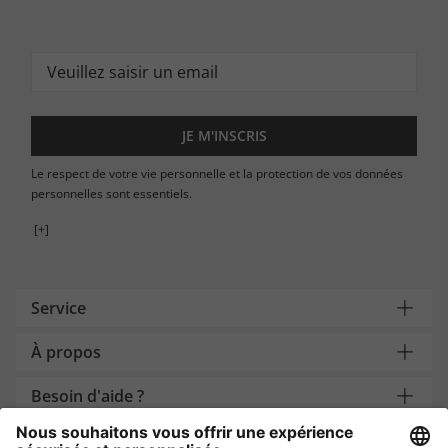
JE M'INSCRIS
Le respect de votre vie personnelle et la protection de vos données
personnelles sont essentiels.
[+]
Service
À propos
Besoin d'aide ?
Payment and Delivery