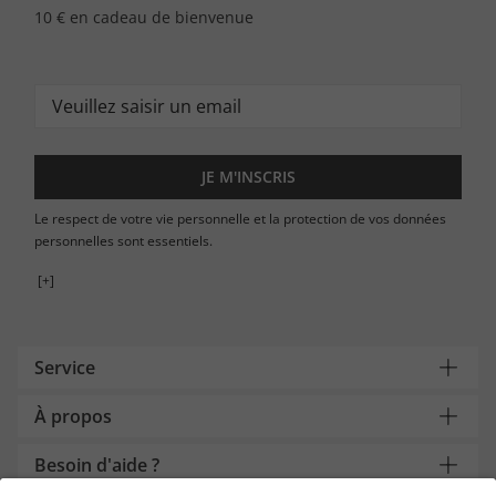
10 € en cadeau de bienvenue
JE M'INSCRIS
Le respect de votre vie personnelle et la protection de vos données
personnelles sont essentiels.
[+]
Service
À propos
Besoin d'aide ?