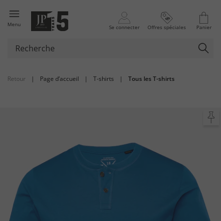
Menu
Se connecter
Offres spéciales
Panier
Retour
|
Page d’accueil
|
T-shirts
|
Tous les T-shirts