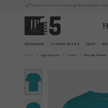
Toutes les tailles au même prix
Retours gratuits - jusq
H
Nouveautés
La mode de A à Z
Sport
Be
Retour
|
Page d’accueil
|
T-shirts
|
Tous les T-shirts