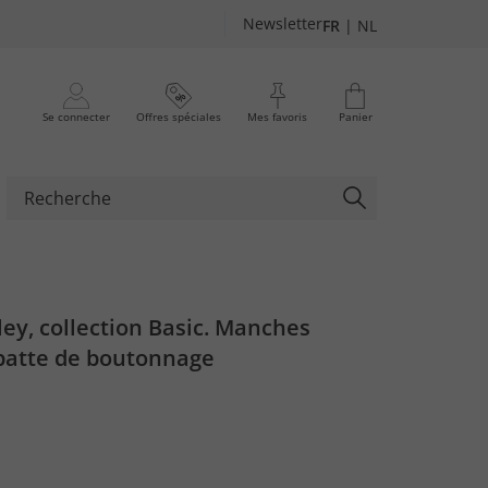
Newsletter
FR
|
NL
Se connecter
Offres spéciales
Mes favoris
Panier
ley, collection Basic. Manches
 patte de boutonnage