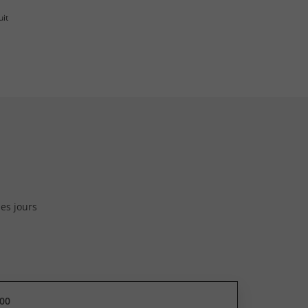
uit
les jours
00