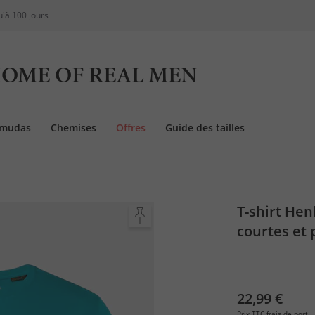
u'à 100 jours
OME OF REAL MEN
rmudas
Chemises
Offres
Guide des tailles
T-shirt Hen
courtes et
22,99 €
Prix TTC
frais de port