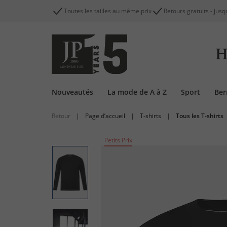
Toutes les tailles au même prix
Retours gratuits - jusq
H
Nouveautés
La mode de A à Z
Sport
Be
Retour
|
Page d’accueil
|
T-shirts
|
Tous les T-shirts
Petits Prix