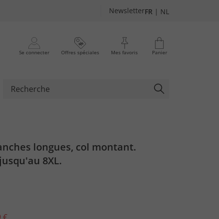
Newsletter
FR
|
NL
Se connecter
Offres spéciales
Mes favoris
Panier
anches longues, col montant.
jusqu'au 8XL.
 €