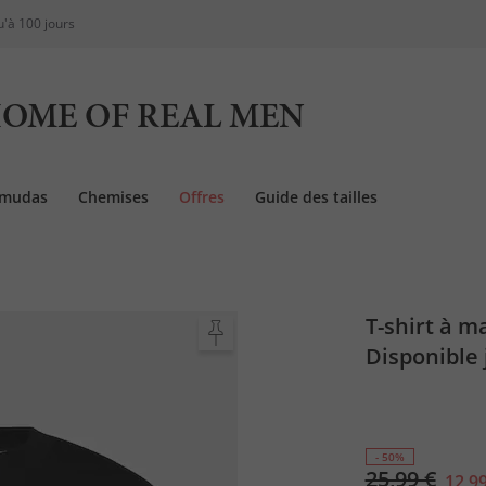
u'à 100 jours
OME OF REAL MEN
rmudas
Chemises
Offres
Guide des tailles
T-shirt à m
Disponible 
- 50%
25,99 €
12,99