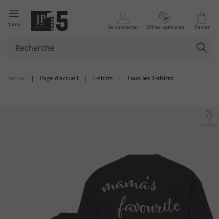
Menu
Se connecter
Offres spéciales
Panier
Retour
|
Page d’accueil
|
T-shirts
|
Tous les T-shirts