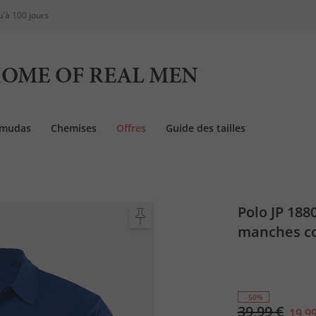
u'à 100 jours
OME OF REAL MEN
rmudas
Chemises
Offres
Guide des tailles
Polo JP 188
manches cou
- 50%
39,99 €
19,99