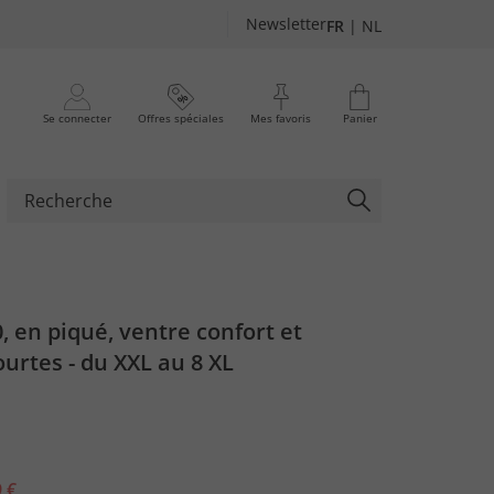
Newsletter
FR
|
NL
Se connecter
Offres spéciales
Mes favoris
Panier
0, en piqué, ventre confort et
rtes - du XXL au 8 XL
 €