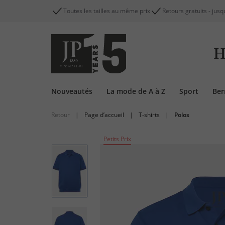
Toutes les tailles au même prix
Retours gratuits - jusq
H
Nouveautés
La mode de A à Z
Sport
Be
Retour
|
Page d’accueil
|
T-shirts
|
Polos
Petits Prix