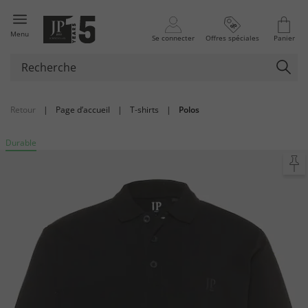
Menu
Se connecter
Offres spéciales
Panier
Retour
|
Page d’accueil
|
T-shirts
|
Polos
Durable