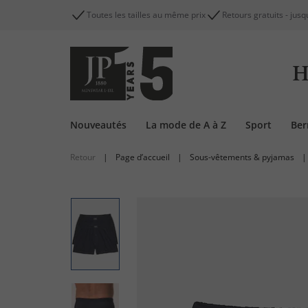
Toutes les tailles au même prix
Retours gratuits - jusq
H
Nouveautés
La mode de A à Z
Sport
Be
Retour
|
Page d’accueil
|
Sous-vêtements & pyjamas
|