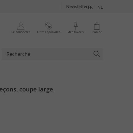
Newsletter
FR
|
NL
Se connecter
Offres spéciales
Mes favoris
Panier
leçons, coupe large