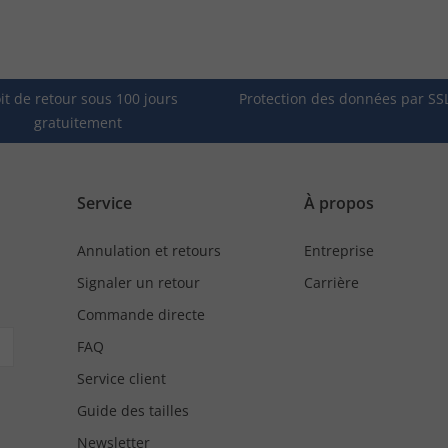
it de retour sous 100 jours
Protection des données par SS
gratuitement
Service
À propos
Annulation et retours
Entreprise
Signaler un retour
Carrière
Commande directe
FAQ
Service client
Guide des tailles
Newsletter