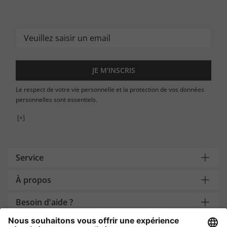
JE M'INSCRIS
Le respect de votre vie personnelle et la protection de vos données
personnelles sont essentiels.
[+]
Service
À propos
Besoin d'aide ?
Payment and Delivery