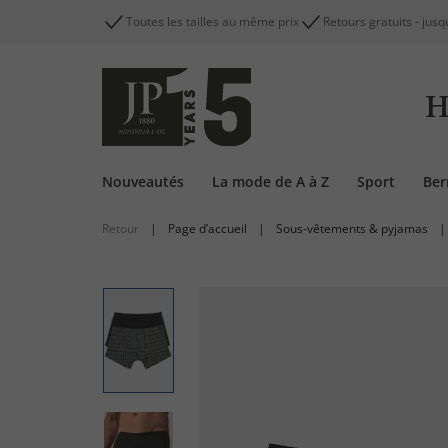
Toutes les tailles au même prix
Retours gratuits - jusq
H
Nouveautés
La mode de A à Z
Sport
Be
Retour
|
Page d’accueil
|
Sous-vêtements & pyjamas
|