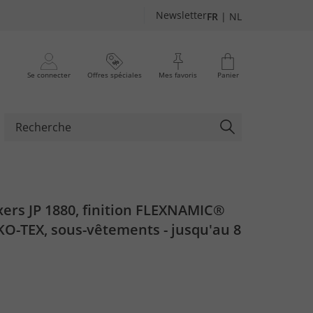
Newsletter
FR
|
NL
Se connecter
Offres spéciales
Mes favoris
Panier
xers JP 1880, finition FLEXNAMIC®
KO-TEX, sous-vêtements - jusqu'au 8