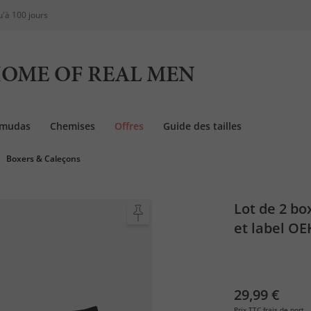
u'à 100 jours
OME OF REAL MEN
rmudas
Chemises
Offres
Guide des tailles
Boxers & Caleçons
Lot de 2 bo
et label OE
XL
29,99 €
Prix TTC
frais de port