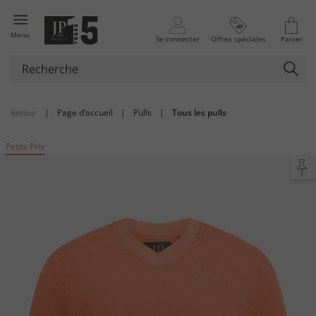
Menu
Se connecter
Offres spéciales
Panier
Retour
|
Page d’accueil
|
Pulls
|
Tous les pulls
Petits Prix