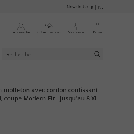
Newsletter
FR
|
NL
Se connecter
Offres spéciales
Mes favoris
Panier
n molleton avec cordon coulissant
, coupe Modern Fit - jusqu'au 8 XL