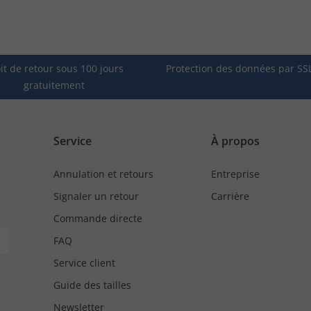
it de retour sous 100 jours
Protection des données par SS
gratuitement
Service
À propos
Annulation et retours
Entreprise
Signaler un retour
Carrière
Commande directe
FAQ
Service client
Guide des tailles
Newsletter