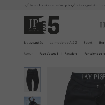
Toutes les tailles au même prix
Retours gratuits - jusq
H
Nouveautés
La mode de A à Z
Sport
Be
Retour
|
Page d’accueil
|
Pantalons
|
Pantalons de j