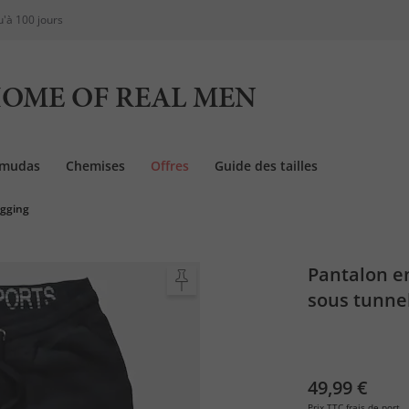
u'à 100 jours
OME OF REAL MEN
rmudas
Chemises
Offres
Guide des tailles
ogging
Pantalon e
sous tunnel
49,99 €
Prix TTC
frais de port