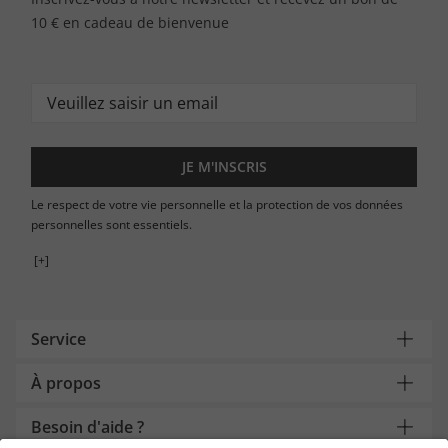
10 € en cadeau de bienvenue
JE M'INSCRIS
Le respect de votre vie personnelle et la protection de vos données
personnelles sont essentiels.
[+]
Service
À propos
Besoin d'aide ?