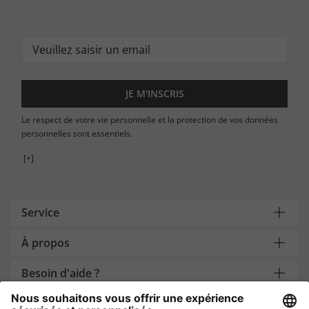
JE M'INSCRIS
Le respect de votre vie personnelle et la protection de vos données
personnelles sont essentiels.
[+]
Service
À propos
Besoin d'aide ?
Payment and Delivery