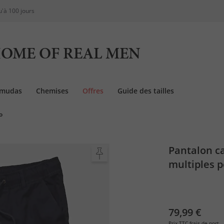
u'à 100 jours
OME OF REAL MEN
rmudas
Chemises
Offres
Guide des tailles
o
Pantalon c
multiples p
jusqu'au 8 
79,99 €
Prix TTC
frais de port