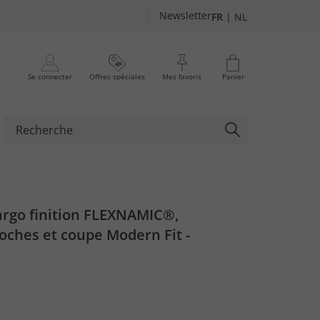
Newsletter
FR
|
NL
Se connecter
Offres spéciales
Mes favoris
Panier
argo finition FLEXNAMIC®,
oches et coupe Modern Fit -
XL