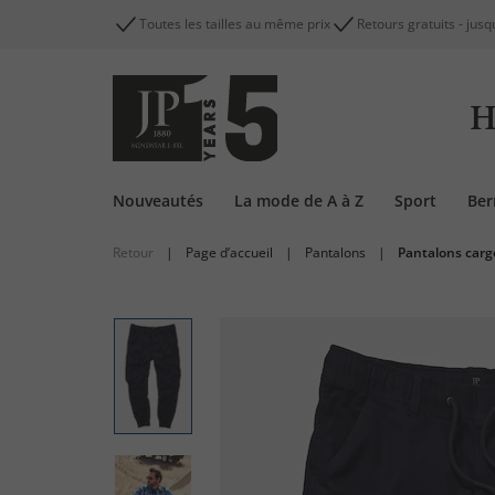
Toutes les tailles au même prix
Retours gratuits - jusq
H
Nouveautés
La mode de A à Z
Sport
Be
Retour
|
Page d’accueil
|
Pantalons
|
Pantalons carg