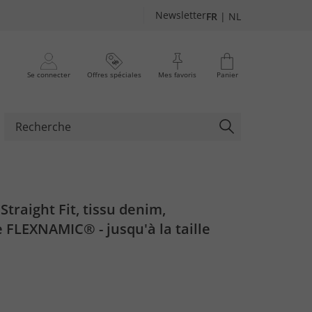
Newsletter
FR
|
NL
Se connecter
Offres spéciales
Mes favoris
Panier
Straight Fit, tissu denim,
 FLEXNAMIC® - jusqu'à la taille