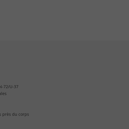
 N-72/U-37
ales
s près du corps