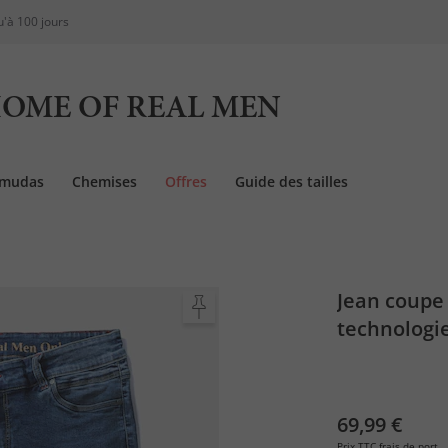
u'à 100 jours
OME OF REAL MEN
rmudas
Chemises
Offres
Guide des tailles
Jean coupe 
technologie
72/37
69,99 €
Prix TTC
frais de port