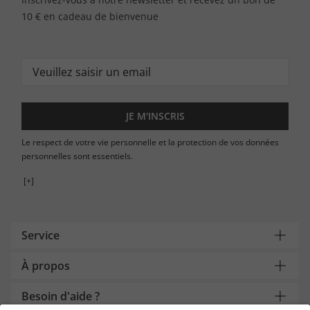
10 € en cadeau de bienvenue
JE M'INSCRIS
Le respect de votre vie personnelle et la protection de vos données
personnelles sont essentiels.
[+]
Service
À propos
Besoin d'aide ?