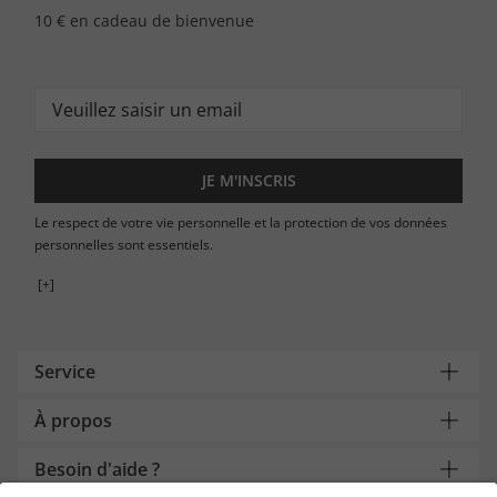
10 € en cadeau de bienvenue
JE M'INSCRIS
Le respect de votre vie personnelle et la protection de vos données
personnelles sont essentiels.
[+]
Service
À propos
Besoin d'aide ?