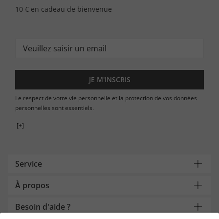
10 € en cadeau de bienvenue
JE M'INSCRIS
Le respect de votre vie personnelle et la protection de vos données
personnelles sont essentiels.
[+]
Service
À propos
Besoin d'aide ?