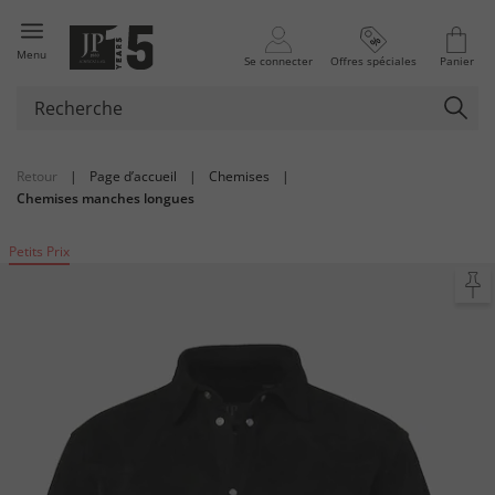
Menu
Se connecter
Offres spéciales
Panier
Retour
|
Page d’accueil
|
Chemises
|
Chemises manches longues
Petits Prix