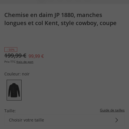
Chemise en daim JP 1880, manches
longues et col Kent, style cowboy, coupe
Modern Fit - jusqu'au 7&nbsp;XL
- 50%
199,99 €
99,99 €
Prix TTC
frais de port
Couleur:
noir
Guide de tailles
Taille:
Choisir votre taille