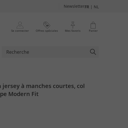
Newsletter
FR
|
NL
Se connecter
Offres spéciales
Mes favoris
Panier
 jersey à manches courtes, col
upe Modern Fit