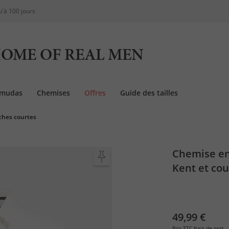
u'à 100 jours
OME OF REAL MEN
rmudas
Chemises
Offres
Guide des tailles
hes courtes
Chemise en
Kent et co
49,99 €
Prix TTC
frais de port