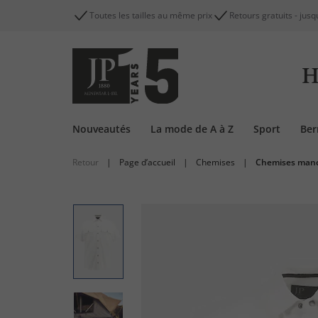
Toutes les tailles au même prix
Retours gratuits - jusq
H
Nouveautés
La mode de A à Z
Sport
Be
Retour
|
Page d’accueil
|
Chemises
|
Chemises manc