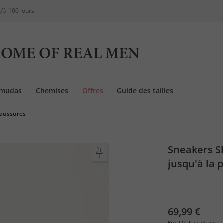
u'à 100 jours
OME OF REAL MEN
rmudas
Chemises
Offres
Guide des tailles
haussures
Sneakers Sk
jusqu'à la 
69,99 €
Prix TTC
frais de port