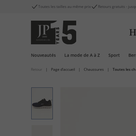
Toutes les tailles au même prix
Retours gratuits - jusq
H
Nouveautés
La mode de A à Z
Sport
Be
Retour
|
Page d’accueil
|
Chaussures
|
Toutes les c