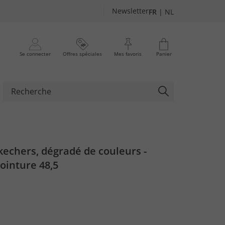
Newsletter
FR
|
NL
Se connecter
Offres spéciales
Mes favoris
Panier
echers, dégradé de couleurs -
pointure 48,5