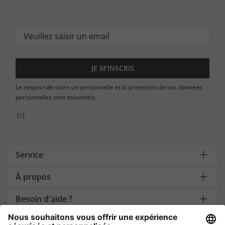
JE M'INSCRIS
Le respect de votre vie personnelle et la protection de vos données
personnelles sont essentiels.
[+]
Service
À propos
Besoin d'aide ?
Payment and Delivery