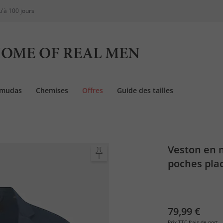
u'à 100 jours
OME OF REAL MEN
rmudas
Chemises
Offres
Guide des tailles
Veston en m
poches pla
79,99 €
Prix TTC
frais de port