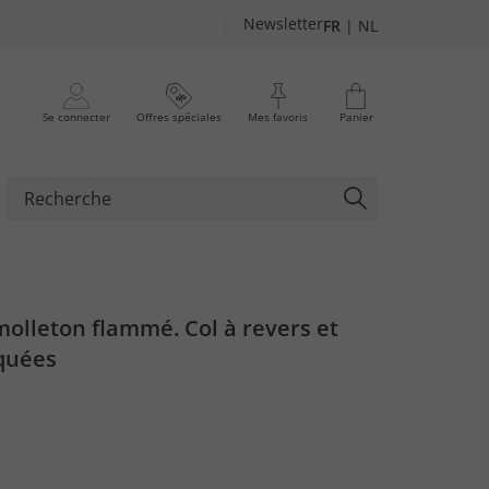
Newsletter
FR
|
NL
Se connecter
Offres spéciales
Mes favoris
Panier
olleton flammé. Col à revers et
quées