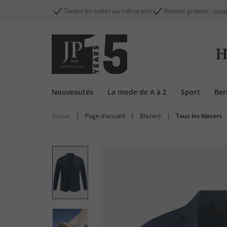
Toutes les tailles au même prix
Retours gratuits - jusq
H
Nouveautés
La mode de A à Z
Sport
Be
Retour
|
Page d’accueil
|
Blazers
|
Tous les blazers