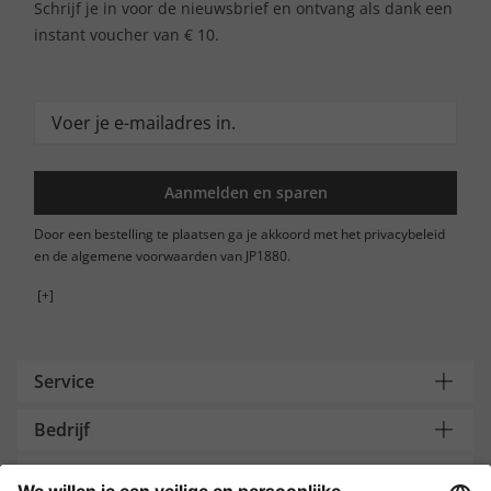
Schrijf je in voor de nieuwsbrief en ontvang als dank een
instant voucher van € 10.
Aanmelden en sparen
Door een bestelling te plaatsen ga je akkoord met het privacybeleid
en de algemene voorwaarden van JP1880.
[+]
Service
Bedrijf
Contacteer ons