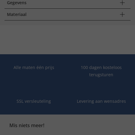
Gegevens
Materiaal
Alle maten één prijs
100 dagen kosteloos
terugsturen
SSL versleuteling
Levering aan wensadres
Mis niets meer!