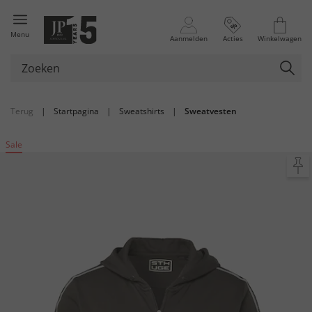
Menu
Aanmelden
Acties
Winkelwagen
Terug
|
Startpagina
|
Sweatshirts
|
Sweatvesten
Sale