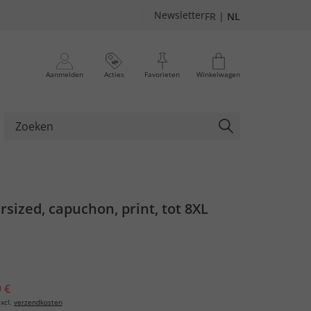
Newsletter
FR
|
NL
Aanmelden
Acties
Favorieten
Winkelwagen
rsized, capuchon, print, tot 8XL
 €
xcl.
verzendkosten