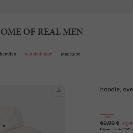
n
OME OF REAL MEN
rhemden
Aanbiedingen
Maattabel
hoodie, ove
- 50%
69,99 €
34,99
Prijzen inclusief BTW, e