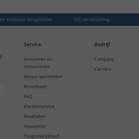
en kosteloos terugsturen
SSL versleuteling
Service
Bedrijf
nk
Annuleren en
Company
retourneren
Carrière
Retour aanmelden
Bestelkaart
FAQ
Klantenservice
Maattabel
Newsletter
Toegankelijkheid