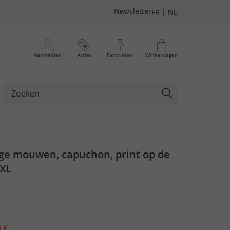
Newsletter
FR
|
NL
Aanmelden
Acties
Favorieten
Winkelwagen
nge mouwen, capuchon, print op de
 XL
 €