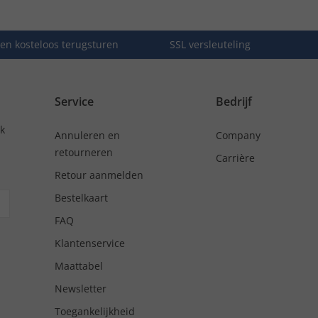
en kosteloos terugsturen
SSL versleuteling
Service
Bedrijf
nk
Annuleren en
Company
retourneren
Carrière
Retour aanmelden
Bestelkaart
FAQ
Klantenservice
Maattabel
Newsletter
Toegankelijkheid