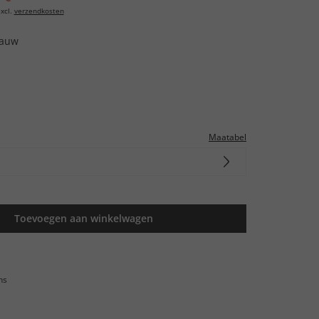
xcl.
verzendkosten
lauw
Maatabel
Toevoegen aan winkelwagen
ns