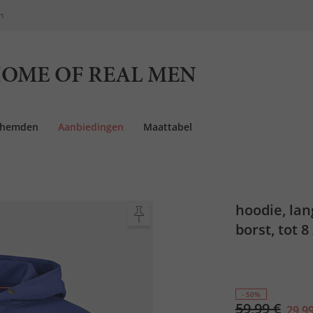
n
OME OF REAL MEN
rhemden
Aanbiedingen
Maattabel
hoodie, la
borst, tot 8
- 50%
59,99 €
29,99