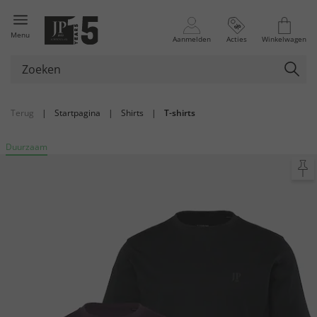
Menu
Aanmelden
Acties
Winkelwagen
Terug
|
Startpagina
|
Shirts
|
T-shirts
Duurzaam