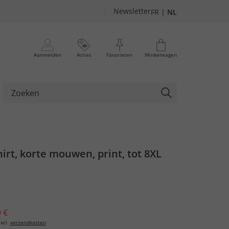
Newsletter
FR
|
NL
Aanmelden
Acties
Favorieten
Winkelwagen
hirt, korte mouwen, print, tot 8XL
 €
xcl.
verzendkosten