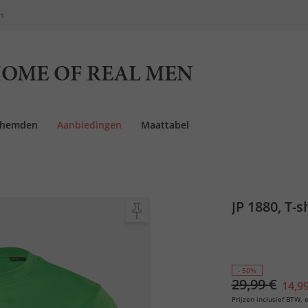
n
OME OF REAL MEN
rhemden
Aanbiedingen
Maattabel
JP 1880, T-s
- 50%
29,99 €
14,99
Prijzen inclusief BTW, e