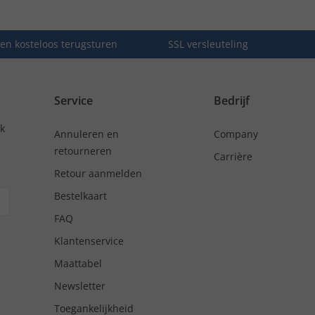
en kosteloos terugsturen
SSL versleuteling
Service
Bedrijf
nk
Annuleren en
Company
retourneren
Carrière
Retour aanmelden
Bestelkaart
FAQ
Klantenservice
Maattabel
Newsletter
Toegankelijkheid