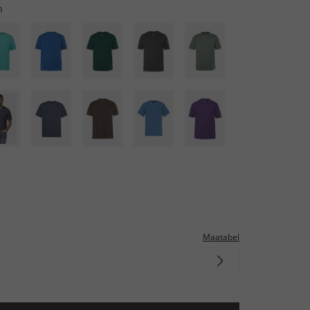
n
Maatabel