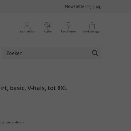
Newsletter
FR
|
NL
Aanmelden
Acties
Favorieten
Winkelwagen
irt, basic, V-hals, tot 8XL
xcl.
verzendkosten