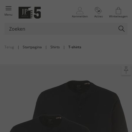
Menu
Aanmelden
Acties
Winkelwagen
Terug
|
Startpagina
|
Shirts
|
T-shirts