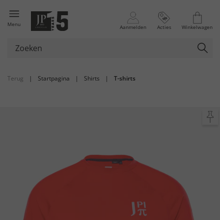
Menu
Aanmelden
Acties
Winkelwagen
Terug
|
Startpagina
|
Shirts
|
T-shirts