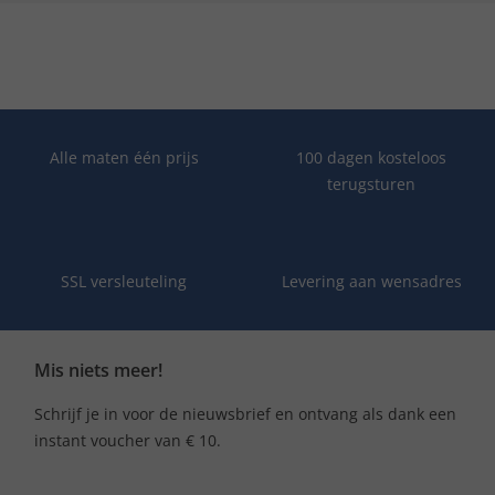
Alle maten één prijs
100 dagen kosteloos
terugsturen
SSL versleuteling
Levering aan wensadres
Mis niets meer!
Schrijf je in voor de nieuwsbrief en ontvang als dank een
instant voucher van € 10.