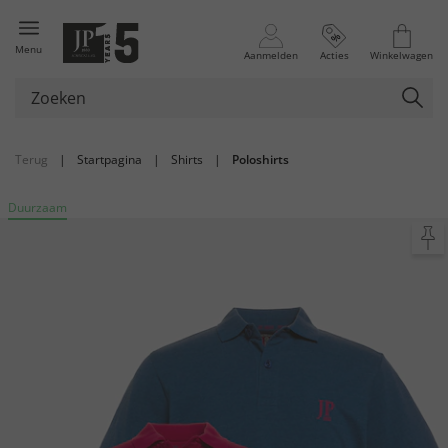
Menu
Aanmelden
Acties
Winkelwagen
Terug
|
Startpagina
|
Shirts
|
Poloshirts
Duurzaam