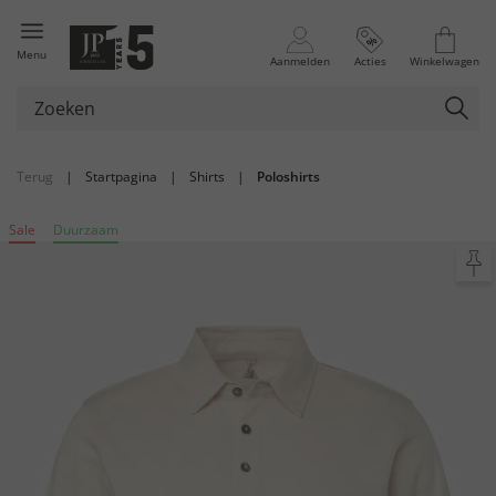
Menu
Aanmelden
Acties
Winkelwagen
Terug
|
Startpagina
|
Shirts
|
Poloshirts
Sale
Duurzaam