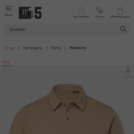
Menu
Aanmelden
Acties
Winkelwagen
Terug
|
Startpagina
|
Shirts
|
Poloshirts
Sale