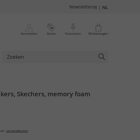
Newsletter
FR
|
NL
Aanmelden
Acties
Favorieten
Winkelwagen
kers, Skechers, memory foam
xcl.
verzendkosten