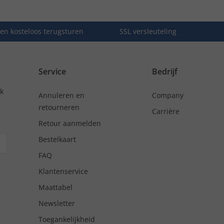
en kosteloos terugsturen
SSL versleuteling
Service
Bedrijf
nk
Annuleren en
Company
retourneren
Carrière
Retour aanmelden
Bestelkaart
FAQ
Klantenservice
Maattabel
Newsletter
Toegankelijkheid