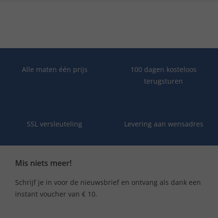
Alle maten één prijs
100 dagen kosteloos
terugsturen
SSL versleuteling
Levering aan wensadres
Mis niets meer!
Schrijf je in voor de nieuwsbrief en ontvang als dank een
instant voucher van € 10.