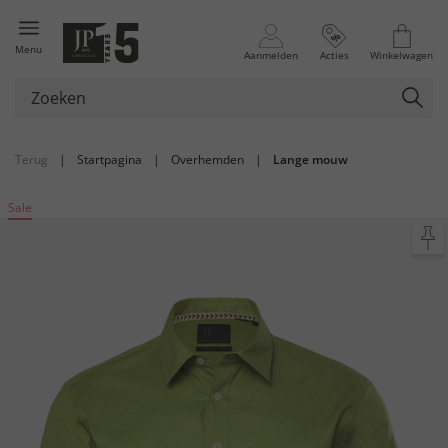
Menu
Aanmelden
Acties
Winkelwagen
Terug
|
Startpagina
|
Overhemden
|
Lange mouw
Sale