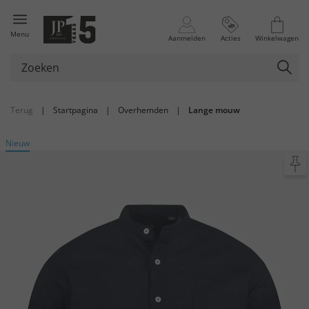
Menu
Aanmelden
Acties
Winkelwagen
Terug
|
Startpagina
|
Overhemden
|
Lange mouw
Nieuw