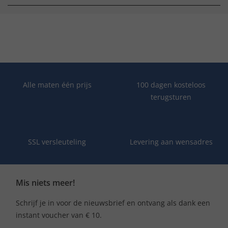
Alle maten één prijs
100 dagen kosteloos
terugsturen
SSL versleuteling
Levering aan wensadres
Mis niets meer!
Schrijf je in voor de nieuwsbrief en ontvang als dank een
instant voucher van € 10.